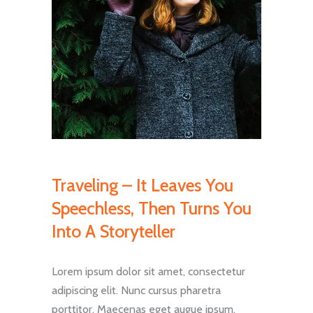
Traveling – It Leaves You
Speechless, Then Turns You
Into A Storyteller
Lorem ipsum dolor sit amet, consectetur
adipiscing elit. Nunc cursus pharetra
porttitor. Maecenas eget augue ipsum.